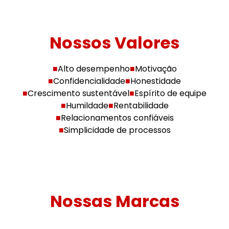
Nossos Valores
■
Alto desempenho
■
Motivação
■
Confidencialidade
■
Honestidade
■
Crescimento sustentável
■
Espírito de equipe
■
Humildade
■
Rentabilidade
■
Relacionamentos confiáveis
■
Simplicidade de processos
Nossas Marcas